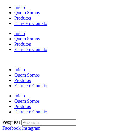
Ir
Início
para
Quem Somos
o
Produtos
conteúdo
Entre em Contato
Início
Quem Somos
Produtos
Entre em Contato
Início
Quem Somos
Produtos
Entre em Contato
Início
Quem Somos
Produtos
Entre em Contato
Pesquisar
Facebook
Instagram