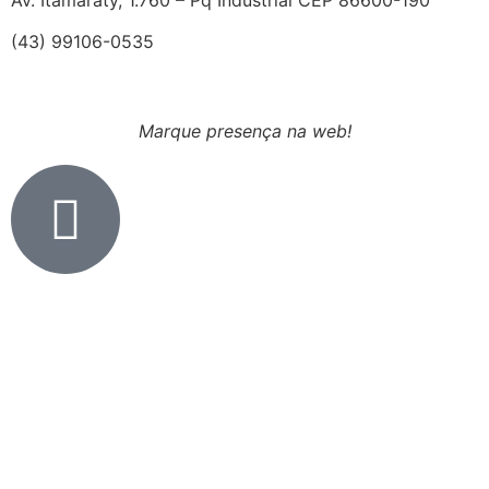
Av. Itamaraty, 1.760 – Pq Industrial CEP 86600-190
(43) 99106-0535
Marque presença na web!