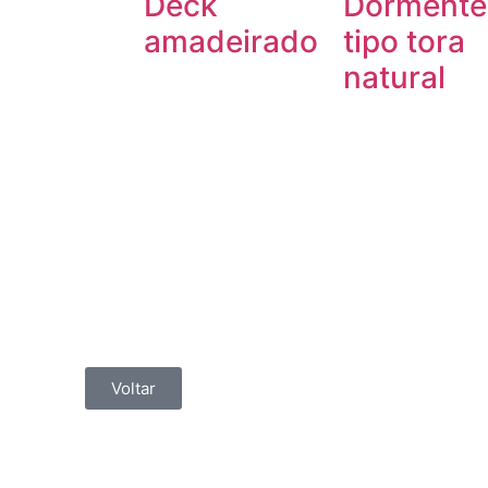
Deck
Dormente
amadeirado
tipo tora
natural
Voltar